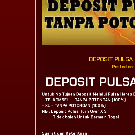
DEPOSIT PULSA
Posted on:
DEPOSIT PULS
Untuk No Tujuan Deposit Melalui Pulsa Harap 
- TELKOMSEL - TANPA POTONGAN (100%)
- XL - TANPA POTONGAN (100%)
NB : Deposit Pulsa Turn Over X 3
Tidak boleh Untuk Bermain Togel
Syarat dan Ketentuan :