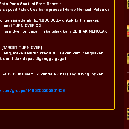
 Foto Pada Saat Isi Form Deposit.
 deposit tidak bisa kami proses (Harap Membeli Pulsa di
ongan ini adalah Rp. 1.000.000,- untuk 1x transaksi.
kenai TURN OVER X 3,
m Turn Over tercapai, maka pihak kami BERHAK MENOLAK
00 (TARGET TURN OVER)
n uang, maka seluruh kredit di ID akan kami hanguskan
k dan tidak dapat diganggu gugat.
AR303 jika memiliki kendala / hal yang dibingungkan:
ok.com/groups/1485205505901459