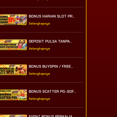
BONUS HARIAN SLOT PR...
Selengkapnya
DEPOSIT PULSA TANPA...
Selengkapnya
BONUS BUYSPIN / FREE...
Selengkapnya
BONUS SCATTER PG-SOF...
Selengkapnya
EVENT BONUS PERKALIA...