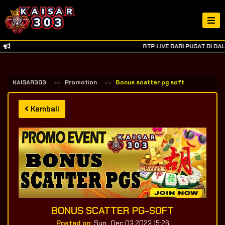
RTP LIVE DARI PUSAT DI DA
KAISAR303
Promotion
Bonus scatter pg soft
Kembali
BONUS SCATTER PG-SOFT
Posted on:
Sun , Dec 03 2023 15:26