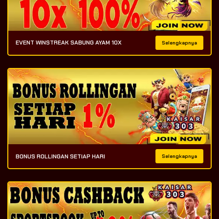
EVENT WINSTREAK SABUNG AYAM 10X
Selengkapnya
BONUS ROLLINGAN SETIAP HARI
Selengkapnya